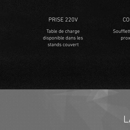
PRISE 220V
CO
Table de charge
Souffle
disponible dans les
prox
stands couvert
L